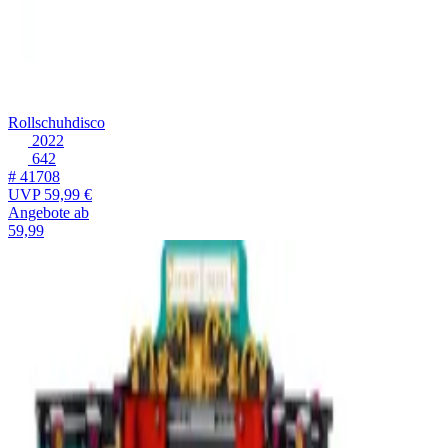
Rollschuhdisco
2022
642
# 41708
UVP
59,99 €
Angebote ab
59,99