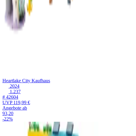
Heartlake City Kaufhaus
2024
1.237
# 42604
UVP
119,99 €
Angebote ab
93,20
-22%