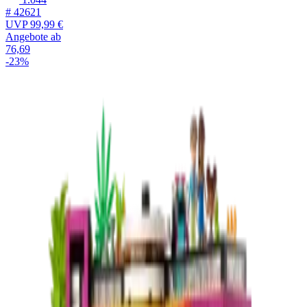
# 42621
UVP
99,99 €
Angebote ab
76,69
-23%