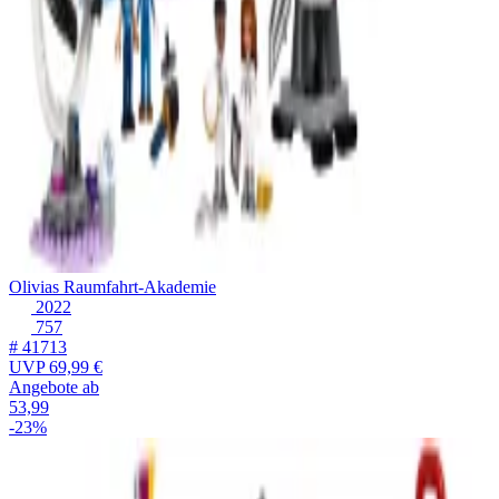
Olivias Raumfahrt-Akademie
2022
757
# 41713
UVP
69,99 €
Angebote ab
53,99
-23%