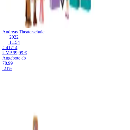
Andreas Theaterschule
2022
1.154
# 41714
UVP
99,99 €
Angebote ab
78,99
-21%