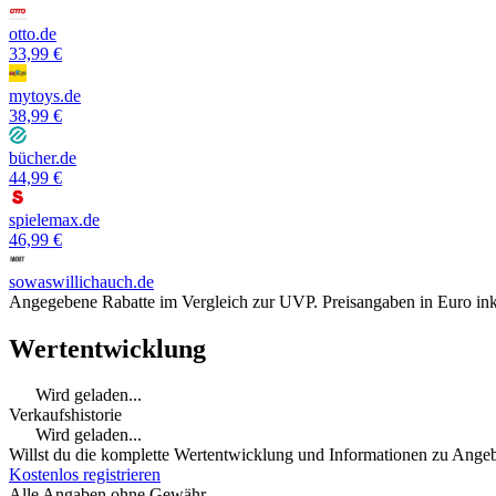
otto.de
33,99 €
mytoys.de
38,99 €
bücher.de
44,99 €
spielemax.de
46,99 €
sowaswillichauch.de
Angegebene Rabatte im Vergleich zur UVP. Preisangaben in Euro ink
Wertentwicklung
Wird geladen...
Verkaufshistorie
Wird geladen...
Willst du die komplette Wertentwicklung und Informationen zu Angebo
Kostenlos registrieren
Alle Angaben ohne Gewähr.