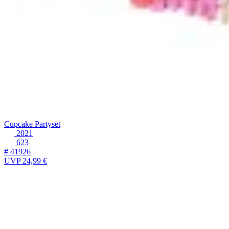
Cupcake Partyset
2021
623
# 41926
UVP
24,99 €