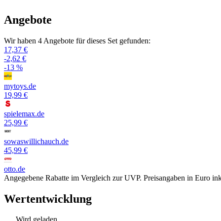
Angebote
Wir haben 4 Angebote für dieses Set gefunden:
17,37 €
-2,62 €
-13 %
mytoys.de
19,99 €
spielemax.de
25,99 €
sowaswillichauch.de
45,99 €
otto.de
Angegebene Rabatte im Vergleich zur UVP. Preisangaben in Euro ink
Wertentwicklung
Wird geladen...