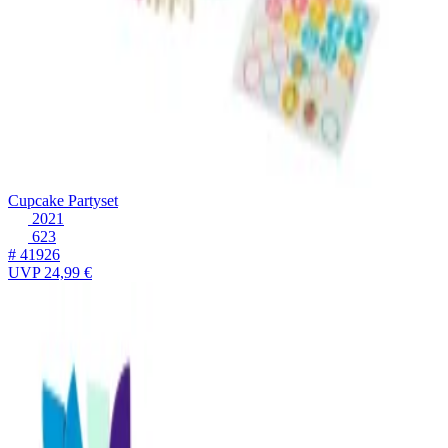
Cupcake Partyset
2021
623
# 41926
UVP
24,99 €