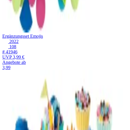
Ergänzungsset Emojis
2022
108
# 41946
UVP
3,99 €
Angebote ab
3,99