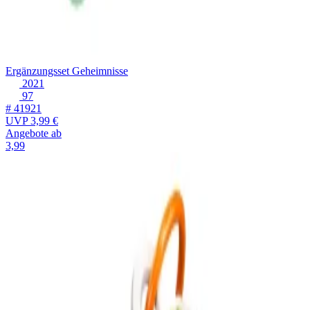
Ergänzungsset Geheimnisse
2021
97
# 41921
UVP
3,99 €
Angebote ab
3,99