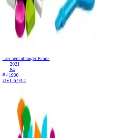
Taschenanhänger Panda
2021
84
# 41930
UVP
6,99 €