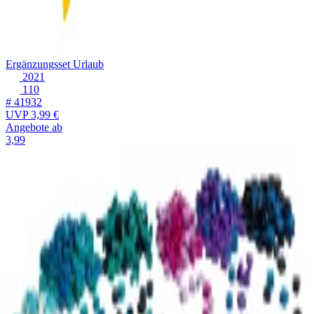
Ergänzungsset Urlaub
2021
110
# 41932
UVP
3,99 €
Angebote ab
3,99