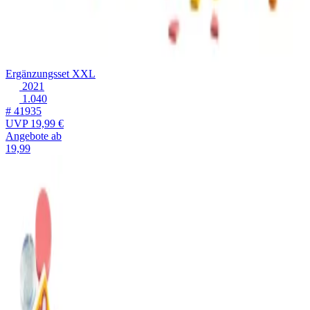
Ergänzungsset XXL
2021
1.040
# 41935
UVP
19,99 €
Angebote ab
19,99