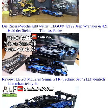
Die Racers-Woche geht weiter: LEGO® 42122 Jeep Wrangler & 4
Held der Steine Inh. Thomas Panke
Review: LEGO McLaren Senna GTR (Technic Set 42123) deutsch
klemmbausteinlyrik