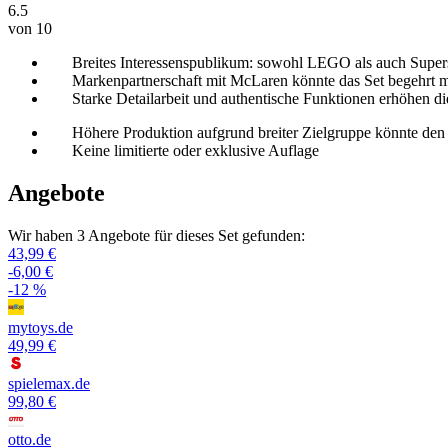
6.5
von 10
Breites Interessenspublikum: sowohl LEGO als auch Supe
Markenpartnerschaft mit McLaren könnte das Set begehrt 
Starke Detailarbeit und authentische Funktionen erhöhen 
Höhere Produktion aufgrund breiter Zielgruppe könnte de
Keine limitierte oder exklusive Auflage
Angebote
Wir haben 3 Angebote für dieses Set gefunden:
43,99 €
-6,00 €
-12 %
mytoys.de
49,99 €
spielemax.de
99,80 €
otto.de