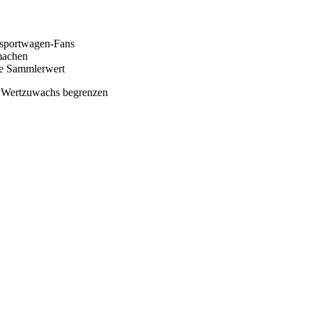
rsportwagen-Fans
machen
die Sammlerwert
n Wertzuwachs begrenzen