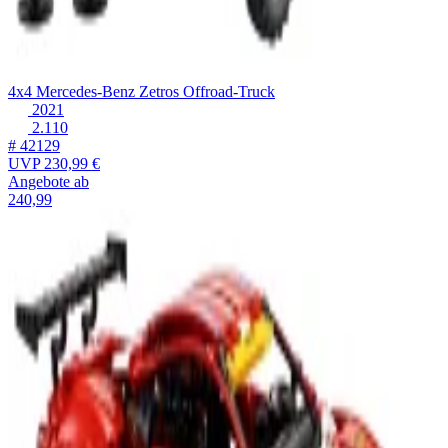
4x4 Mercedes-Benz Zetros Offroad-Truck
2021
2.110
# 42129
UVP
230,99 €
Angebote ab
240,99