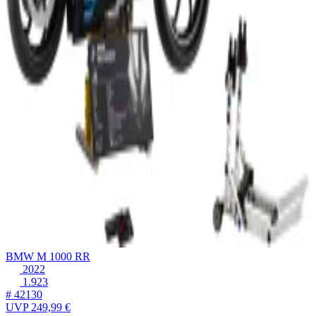
BMW M 1000 RR
2022
1.923
# 42130
UVP
249,99 €