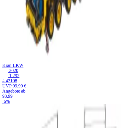
Kran-LKW
2020
1.292
# 42108
UVP
99,99 €
Angebote ab
93,99
-6%