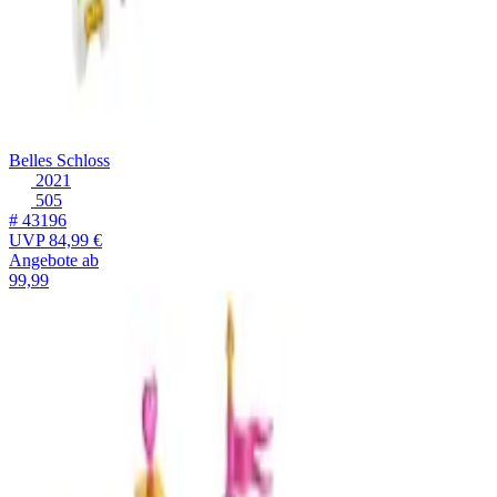
Belles Schloss
2021
505
# 43196
UVP
84,99 €
Angebote ab
99,99