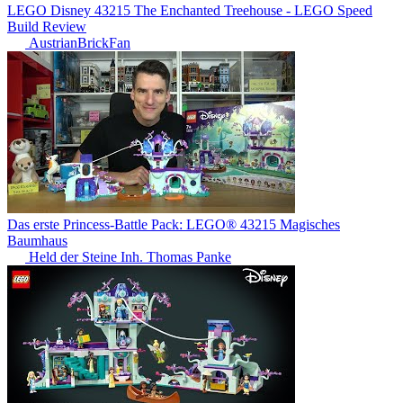
LEGO Disney 43215 The Enchanted Treehouse - LEGO Speed
Build Review
AustrianBrickFan
Das erste Princess-Battle Pack: LEGO® 43215 Magisches
Baumhaus
Held der Steine Inh. Thomas Panke