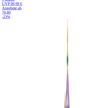
UVP
99,99 €
Angebote ab
76,89
-23%