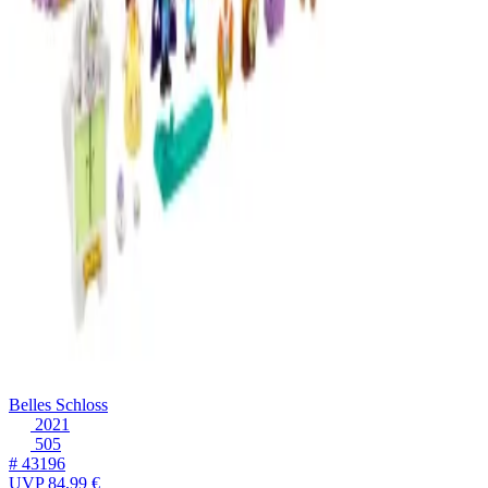
Belles Schloss
2021
505
# 43196
UVP
84,99 €