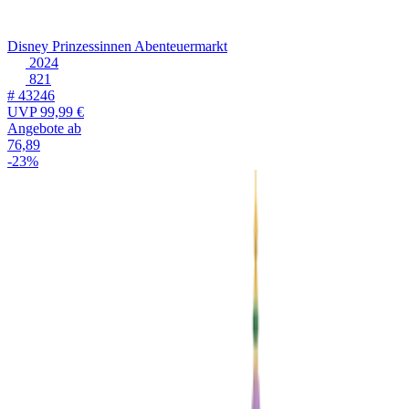
Disney Prinzessinnen Abenteuermarkt
2024
821
# 43246
UVP
99,99 €
Angebote ab
76,89
-23%