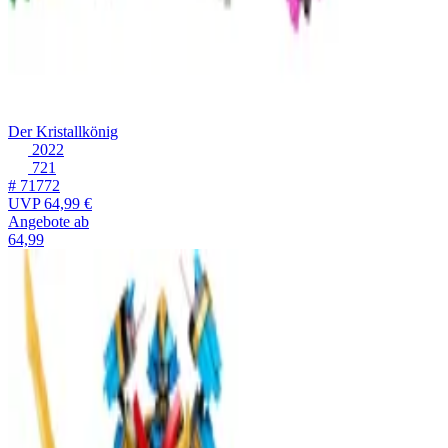
Der Kristallkönig
2022
721
# 71772
UVP
64,99 €
Angebote ab
64,99