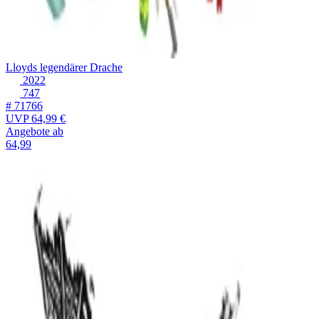
Lloyds legendärer Drache
2022
747
# 71766
UVP
64,99 €
Angebote ab
64,99