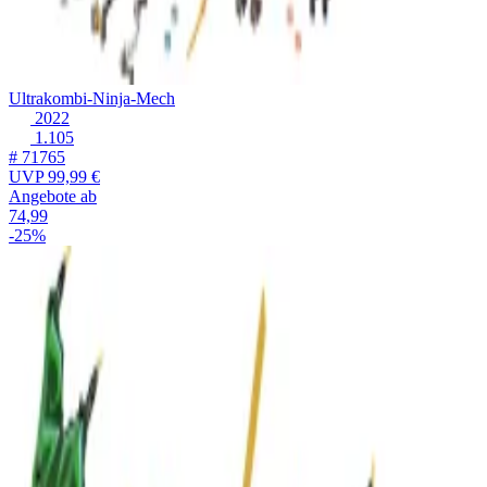
Ultrakombi-Ninja-Mech
2022
1.105
# 71765
UVP
99,99 €
Angebote ab
74,99
-25%