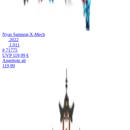
Nyas Samurai-X-Mech
2022
1.011
# 71775
UVP
119,99 €
Angebote ab
119,99