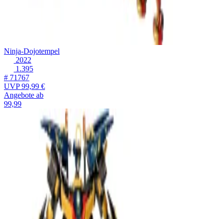
Ninja-Dojotempel
2022
1.395
# 71767
UVP
99,99 €
Angebote ab
99,99