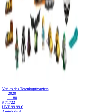
Verlies des Totenkopfmagiers
2020
1.180
# 71722
UVP
99,99 €
Angebote ab