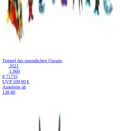
Tempel des unendlichen Ozeans
2021
1.060
# 71755
UVP
109,99 €
Angebote ab
138,80