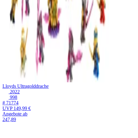
Lloyds Ultragolddrache
2022
998
# 71774
UVP
149,99 €
Angebote ab
247,89