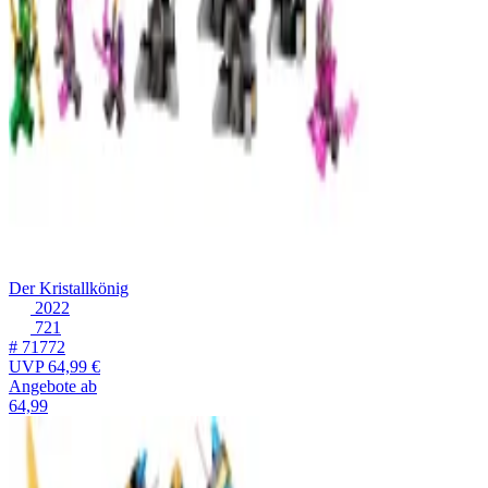
Der Kristallkönig
2022
721
# 71772
UVP
64,99 €
Angebote ab
64,99