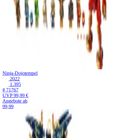
Ninja-Dojotempel
2022
1.395
# 71767
UVP
99,99 €
Angebote ab
99,99