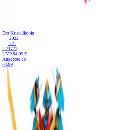
Der Kristallkönig
2022
721
# 71772
UVP
64,99 €
Angebote ab
64,99