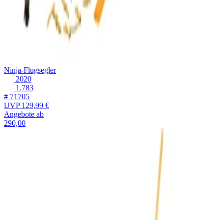
Ninja-Flugsegler
2020
1.783
# 71705
UVP
129,99 €
Angebote ab
290,00