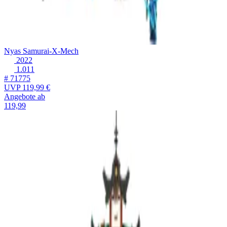
Nyas Samurai-X-Mech
2022
1.011
# 71775
UVP
119,99 €
Angebote ab
119,99