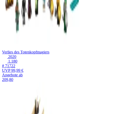
Verlies des Totenkopfmagiers
2020
1.180
# 71722
UVP
99,99 €
Angebote ab
209,80