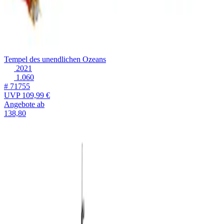
Tempel des unendlichen Ozeans
2021
1.060
# 71755
UVP
109,99 €
Angebote ab
138,80