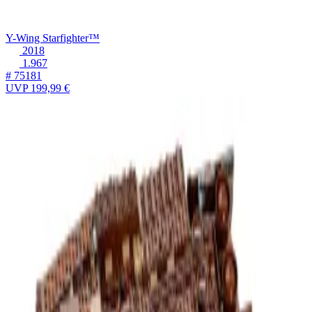
Y-Wing Starfighter™
2018
1.967
# 75181
UVP
199,99 €