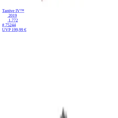
Tantive IV™
2019
1.772
# 75244
UVP
199,99 €