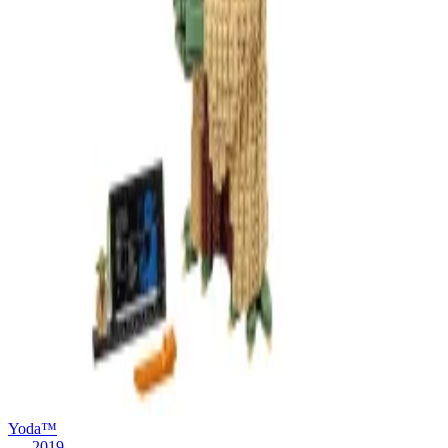
Yoda™
2019