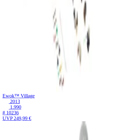
Ewok™ Village
2013
1.990
# 10236
UVP
249,99 €