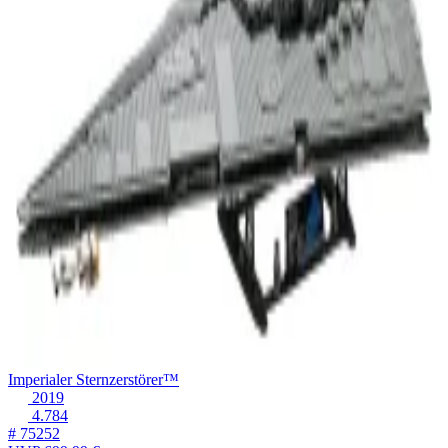
Imperialer Sternzerstörer™
2019
4.784
# 75252