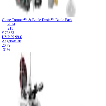
Clone Trooper™ & Battle Droid™ Battle Pack
2024
215
# 75372
UVP
29,99 €
Angebote ab
20,79
-31%