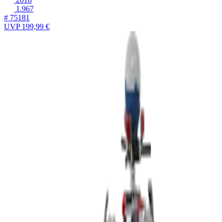
1.967
# 75181
UVP
199,99 €