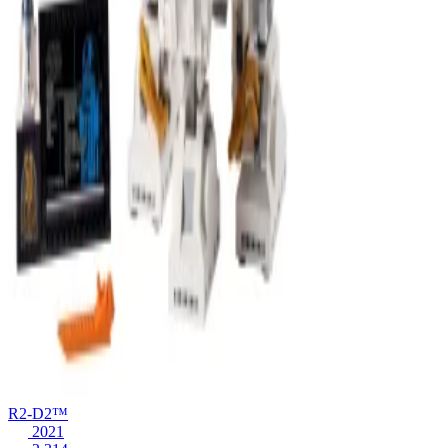
R2-D2™
2021