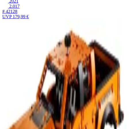
2021
2.017
# 42128
UVP
179,99 €