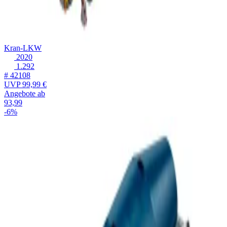
Kran-LKW
2020
1.292
# 42108
UVP
99,99 €
Angebote ab
93,99
-6%