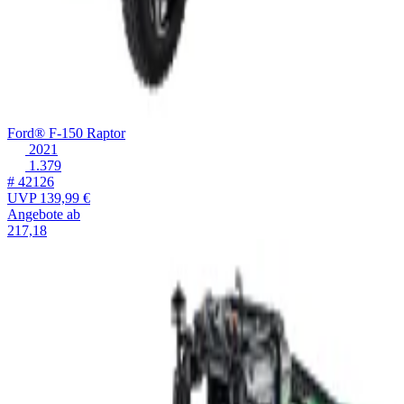
Ford® F-150 Raptor
2021
1.379
# 42126
UVP
139,99 €
Angebote ab
217,18