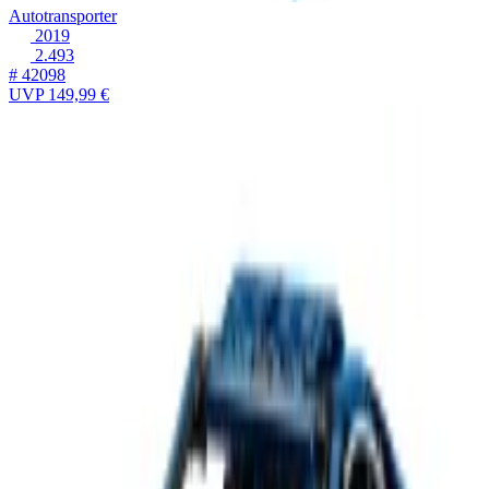
Autotransporter
2019
2.493
# 42098
UVP
149,99 €