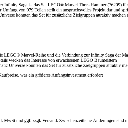
der Infinity Saga ist das Set LEGO® Marvel Thors Hammer (76209) f
Der Umfang von 979 Teilen stellt ein anspruchsvolles Projekt dar und 
niverse könnten das Set für zusätzliche Zielgruppen attraktiv machen 
die LEGO® Marvel-Reihe und die Verbindung zur Infinity Saga der Ma
etails wecken das Interesse von erwachsenen LEGO Baumeistern
tic Universe könnten das Set für zusätzliche Zielgruppen attraktiv m
aufpreise, was ein größeres Anfangsinvestment erfordert
l. MwSt und ggf. zzgl. Versand. Zwischenzeitliche Änderungen sind m