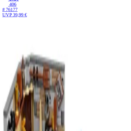
406
# 76177
UVP
39,99 €