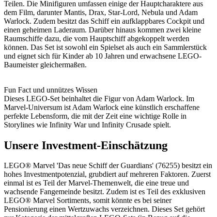
Teilen. Die Minifiguren umfassen einige der Hauptcharaktere aus
dem Film, darunter Mantis, Drax, Star-Lord, Nebula und Adam
Warlock. Zudem besitzt das Schiff ein aufklappbares Cockpit und
einen geheimen Laderaum. Darüber hinaus kommen zwei kleine
Raumschiffe dazu, die vom Hauptschiff abgekoppelt werden
können. Das Set ist sowohl ein Spielset als auch ein Sammlerstück
und eignet sich für Kinder ab 10 Jahren und erwachsene LEGO-
Baumeister gleichermaßen.
Fun Fact und unnützes Wissen
Dieses LEGO-Set beinhaltet die Figur von Adam Warlock. Im
Marvel-Universum ist Adam Warlock eine künstlich erschaffene
perfekte Lebensform, die mit der Zeit eine wichtige Rolle in
Storylines wie Infinity War und Infinity Crusade spielt.
Unsere Investment-Einschätzung
LEGO® Marvel 'Das neue Schiff der Guardians' (76255) besitzt ein
hohes Investmentpotenzial, grubdiert auf mehreren Faktoren. Zuerst
einmal ist es Teil der Marvel-Themenwelt, die eine treue und
wachsende Fangemeinde besitzt. Zudem ist es Teil des exklusiven
LEGO® Marvel Sortiments, somit könnte es bei seiner
Pensionierung einen Wertzuwachs verzeichnen. Dieses Set gehört