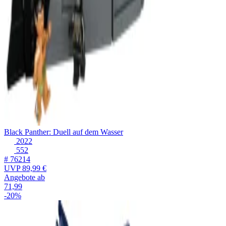
Black Panther: Duell auf dem Wasser
2022
552
# 76214
UVP
89,99 €
Angebote ab
71,99
-20%