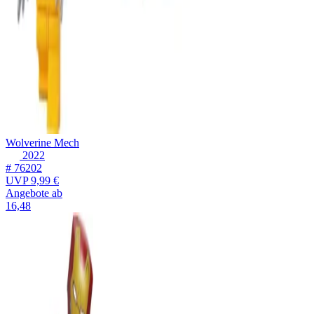
Wolverine Mech
2022
# 76202
UVP
9,99 €
Angebote ab
16,48