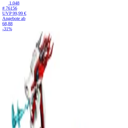
1.048
# 76156
UVP
99,99 €
Angebote ab
68,88
-31%