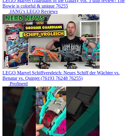
LEGO Marvel Guardians of the Galaxy vol. 3 ship review! The
Bowie is colorful & unique 76255
JANG's LEGO Reviews
LEGO Marvel Schiffvergleich: Neues Schiff der Wächter vs.
Benatar vs. Quinjet (76193 76248 76255)
Profinerd